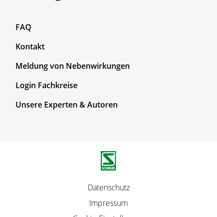
F
FAQ
o
Kontakt
o
t
Meldung von Nebenwirkungen
e
r
F
Login Fachkreise
T
o
Unsere Experten & Autoren
o
o
p
t
1
e
r
T
o
p
F
Datenschutz
2
u
Impressum
ß