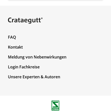
F
FAQ
o
Kontakt
o
t
Meldung von Nebenwirkungen
e
r
F
Login Fachkreise
T
o
Unsere Experten & Autoren
o
o
p
t
1
e
r
T
o