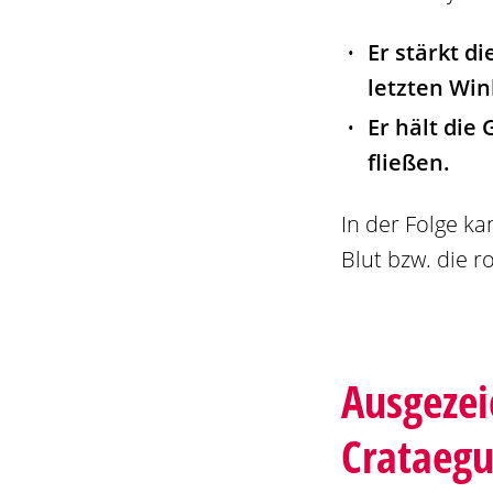
Er stärkt d
letzten Wi
Er hält die
fließen.
In der Folge k
Blut bzw. die r
Ausgezei
Crataegu