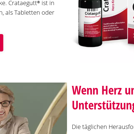
eke.
Crataegutt®
ist in
 als Tabletten oder
Wenn Herz un
Unterstützun
Die täglichen Herausfo