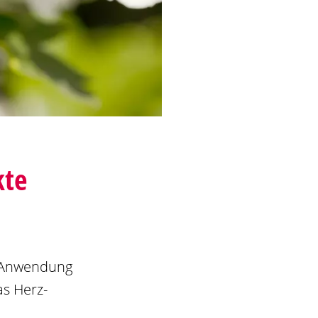
kte
r Anwendung
as Herz-