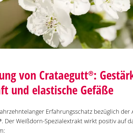
kung von
Crataegutt®
: Gestär
t und elastische Gefäße
 jahrzehntelanger Erfahrungsschatz bezüglich de
®
. Der Weißdorn-Spezialextrakt wirkt positiv auf d
m: