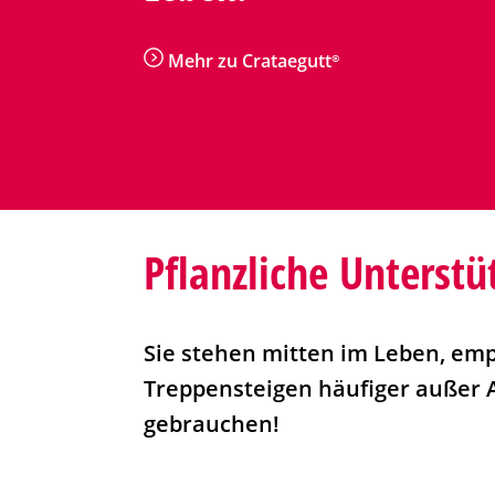
n
Mehr zu
Crataegutt®
Pflanzliche Unterstü
Sie stehen mitten im Leben, emp
Treppensteigen häufiger außer 
gebrauchen!