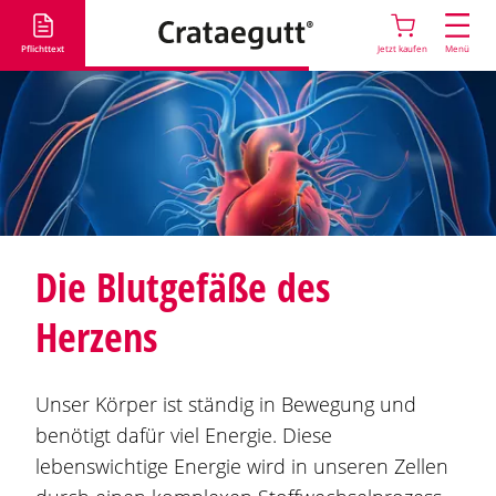
D
i
Pflichttext
Jetzt kaufen
Menü
r
e
k
t
z
u
m
I
Die Blutgefäße des
n
h
Herzens
a
l
t
Unser Körper ist ständig in Bewegung und
benötigt dafür viel Energie. Diese
lebenswichtige Energie wird in unseren Zellen