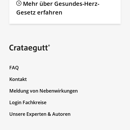
Mehr über Gesundes-Herz-
Gesetz erfahren
F
FAQ
o
Kontakt
o
t
Meldung von Nebenwirkungen
e
r
F
Login Fachkreise
T
o
Unsere Experten & Autoren
o
o
p
t